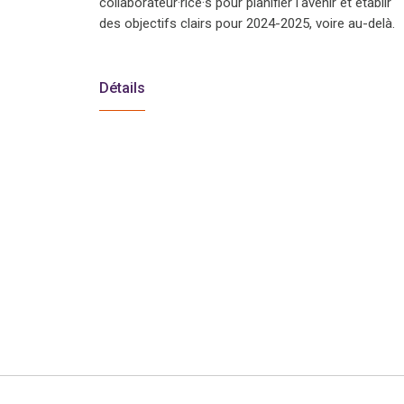
collaborateur·rice·s pour planifier l'avenir et établir
des objectifs clairs pour 2024-2025, voire au-delà.
Détails