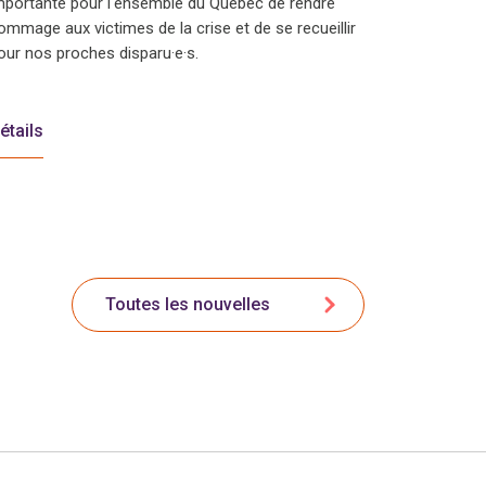
mportante pour l'ensemble du Québec de rendre
ommage aux victimes de la crise et de se recueillir
our nos proches disparu·e·s.
étails
Toutes les nouvelles