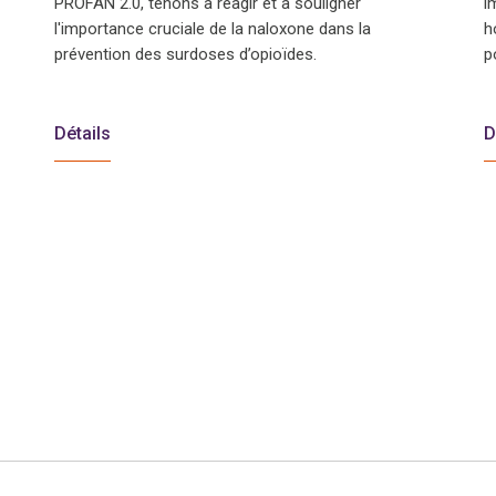
PROFAN 2.0, tenons à réagir et à souligner
i
l'importance cruciale de la naloxone dans la
h
prévention des surdoses d’opioïdes.
p
Détails
D