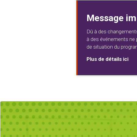
Message imp
Dû à des changements 
à des événements ne peu
de situation du progr
Plus de détails ici