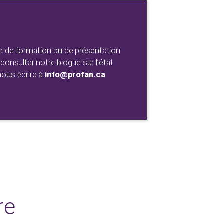
 de formation ou de présentation
consulter notre blogue sur l’état
nous écrire à
info@profan.ca
re